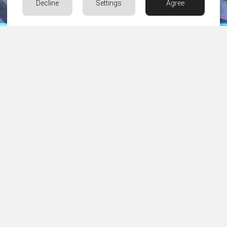
Decline
Settings
Agree
KONTAKT
Rufen Sie uns an, schreiben Sie uns oder besuchen Sie
uns!
os. Albertyńskie 1-2/115, 31-851 Kraków
+48 602 311 003
zespol@3-a.eu
All Right Reserved © 2026
3-a.eu