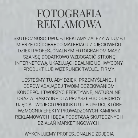
FOTOGRAFIA
REKLAMOWA
SKUTECZNOŚĆ TWOJEJ REKLAMY ZALEŻY W DUŻEJ
MIERZE OD DOBREGO MATERIAŁU ZDJĘCIOWEGO.
DZIĘKI PROFESJONALNYM FOTOGRAFIOM MASZ
SZANSĘ DODATKOWO WZBOGACIĆ STRONĘ
INTERNETOWĄ, UKAZUJĄC IDEALNIE UCHWYCONY
PRODUKT LUB WIZERUNEK TWOJEJ FIRMY.
JESTEŚMY TU, ABY DZIĘKI PRZEMYŚLANEJ I
ODPOWIADAJĄCEJ TWOIM OCZEKIWANIOM
KONCEPCJI TWORZYĆ EFEKTYWNE, NATURALNE
ORAZ ATRAKCYJNE DLA PRZYSZŁEGO ODBIORCY
UJĘCIA TWOJEGO PRODUKTU LUB USŁUGI, KTÓRE
WZMOCNIĄ EFEKTY PROWADZONYCH KAMPANII
REKLAMOWYCH I BĘDĄ PODSTAWĄ SKUTECZNYCH
DZIAŁAŃ MARKETINGOWYCH.
WYKONUJEMY PROFESJONALNE ZDJĘCIA