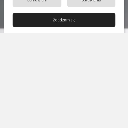
Odmawiam
Ustawienia
Zgadzam się