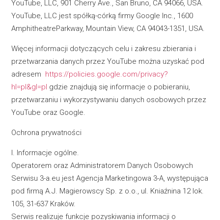
YouTube, LLC, 901 Cherry Ave., San Bruno, CA 94066, USA.
YouTube, LLC jest spółką-córką firmy Google Inc., 1600
AmphitheatreParkway, Mountain View, CA 94043-1351, USA.
Więcej informacji dotyczących celu i zakresu zbierania i
przetwarzania danych przez YouTube można uzyskać pod
adresem
https://policies.google.com/privacy?
hl=pl&gl=pl
gdzie znajdują się informacje o pobieraniu,
przetwarzaniu i wykorzystywaniu danych osobowych przez
YouTube oraz Google.
Ochrona prywatności
I. Informacje ogólne.
Operatorem oraz Administratorem Danych Osobowych
Serwisu 3-a.eu jest Agencja Marketingowa 3-A, występująca
pod firmą A.J. Magierowscy Sp. z o.o., ul. Kniaźnina 12 lok.
105, 31-637 Kraków.
Serwis realizuje funkcje pozyskiwania informacji o