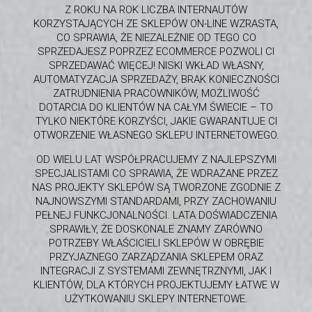
Z ROKU NA ROK LICZBA INTERNAUTÓW
KORZYSTAJĄCYCH ZE SKLEPÓW ON-LINE WZRASTA,
CO SPRAWIA, ŻE NIEZALEŻNIE OD TEGO CO
SPRZEDAJESZ POPRZEZ ECOMMERCE POZWOLI CI
SPRZEDAWAĆ WIĘCEJ! NISKI WKŁAD WŁASNY,
AUTOMATYZACJA SPRZEDAŻY, BRAK KONIECZNOŚCI
ZATRUDNIENIA PRACOWNIKÓW, MOŻLIWOŚĆ
DOTARCIA DO KLIENTÓW NA CAŁYM ŚWIECIE – TO
TYLKO NIEKTÓRE KORZYŚCI, JAKIE GWARANTUJE CI
OTWORZENIE WŁASNEGO SKLEPU INTERNETOWEGO.
OD WIELU LAT WSPÓŁPRACUJEMY Z NAJLEPSZYMI
SPECJALISTAMI CO SPRAWIA, ŻE WDRAŻANE PRZEZ
NAS PROJEKTY SKLEPÓW SĄ TWORZONE ZGODNIE Z
NAJNOWSZYMI STANDARDAMI, PRZY ZACHOWANIU
PEŁNEJ FUNKCJONALNOŚCI. LATA DOŚWIADCZENIA
SPRAWIŁY, ŻE DOSKONALE ZNAMY ZARÓWNO
POTRZEBY WŁAŚCICIELI SKLEPÓW W OBRĘBIE
PRZYJAZNEGO ZARZĄDZANIA SKLEPEM ORAZ
INTEGRACJI Z SYSTEMAMI ZEWNĘTRZNYMI, JAK I
KLIENTÓW, DLA KTÓRYCH PROJEKTUJEMY ŁATWE W
UŻYTKOWANIU SKLEPY INTERNETOWE.