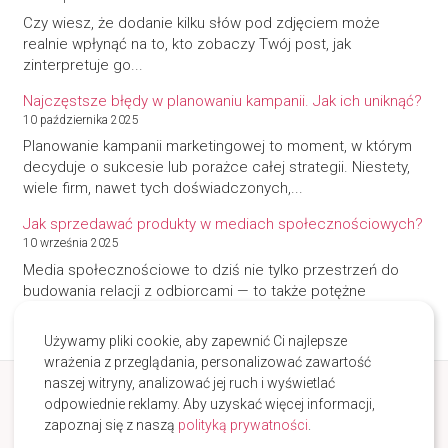
Czy wiesz, że dodanie kilku słów pod zdjęciem może
realnie wpłynąć na to, kto zobaczy Twój post, jak
zinterpretuje go...
Najczęstsze błędy w planowaniu kampanii. Jak ich uniknąć?
10 października 2025
Planowanie kampanii marketingowej to moment, w którym
decyduje o sukcesie lub porażce całej strategii. Niestety,
wiele firm, nawet tych doświadczonych,...
Jak sprzedawać produkty w mediach społecznościowych?
10 września 2025
Media społecznościowe to dziś nie tylko przestrzeń do
budowania relacji z odbiorcami — to także potężne
narzędzie sprzedażowe. Dzięki odpowiedniej...
Używamy pliki cookie, aby zapewnić Ci najlepsze
wrażenia z przeglądania, personalizować zawartość
naszej witryny, analizować jej ruch i wyświetlać
KONTAKT
odpowiednie reklamy. Aby uzyskać więcej informacji,
Zadzwoń, napisz lub odwiedź nas!
zapoznaj się z naszą
polityką prywatności
.