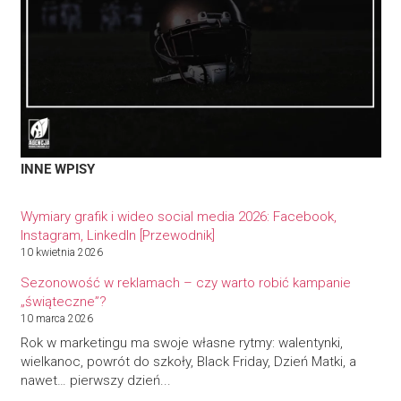
INNE WPISY
Wymiary grafik i wideo social media 2026: Facebook,
Instagram, LinkedIn [Przewodnik]
10 kwietnia 2026
Sezonowość w reklamach – czy warto robić kampanie
„świąteczne”?
10 marca 2026
Rok w marketingu ma swoje własne rytmy: walentynki,
wielkanoc, powrót do szkoły, Black Friday, Dzień Matki, a
nawet… pierwszy dzień...