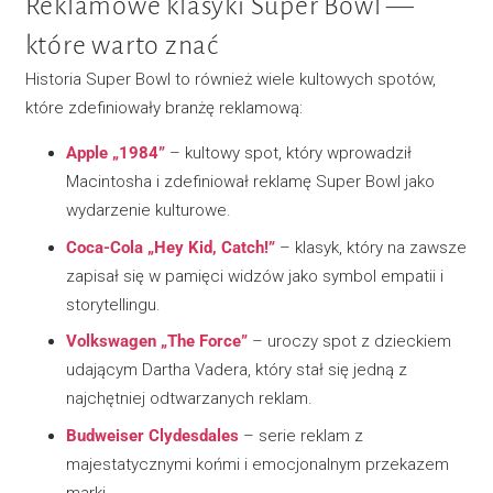
Reklamowe klasyki Super Bowl —
które warto znać
Historia Super Bowl to również wiele kultowych spotów,
które zdefiniowały branżę reklamową:
Apple „1984”
– kultowy spot, który wprowadził
Macintosha i zdefiniował reklamę Super Bowl jako
wydarzenie kulturowe.
Coca-Cola „Hey Kid, Catch!”
– klasyk, który na zawsze
zapisał się w pamięci widzów jako symbol empatii i
storytellingu.
Volkswagen „The Force”
– uroczy spot z dzieckiem
udającym Dartha Vadera, który stał się jedną z
najchętniej odtwarzanych reklam.
Budweiser Clydesdales
– serie reklam z
majestatycznymi końmi i emocjonalnym przekazem
marki.